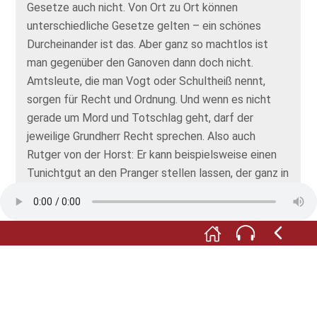
Gesetze auch nicht. Von Ort zu Ort können
unterschiedliche Gesetze gelten – ein schönes
Durcheinander ist das. Aber ganz so machtlos ist
man gegenüber den Ganoven dann doch nicht.
Amtsleute, die man Vogt oder Schultheiß nennt,
sorgen für Recht und Ordnung. Und wenn es nicht
gerade um Mord und Totschlag geht, darf der
jeweilige Grundherr Recht sprechen. Also auch
Rutger von der Horst: Er kann beispielsweise einen
Tunichtgut an den Pranger stellen lassen, der ganz in
der Nähe des Schlosses steht. Dort dürfen ihn die
Leute verspotten und – schlimmer noch – mit
faulem Obst oder sogar Mist bewerfen. Eine echte
Strafe!“