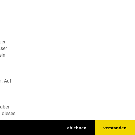
ber
sser
ein
n. Auf
 aber
d dieses
ablehnen
verstanden