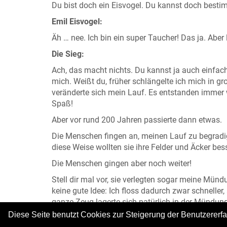
Du bist doch ein Eisvogel. Du kannst doch bes
Emil Eisvogel:
Äh … nee. Ich bin ein super Taucher! Das ja. Aber
Die Sieg:
Ach, das macht nichts. Du kannst ja auch einfach
mich. Weißt du, früher schlängelte ich mich in 
veränderte sich mein Lauf. Es entstanden immer 
Spaß!
Aber vor rund 200 Jahren passierte dann etwas.
Die Menschen fingen an, meinen Lauf zu begradig
diese Weise wollten sie ihre Felder und Äcker b
Die Menschen gingen aber noch weiter!
Stell dir mal vor, sie verlegten sogar meine Münd
keine gute Idee: Ich floss dadurch zwar schnelle
ganze Zeug lagerte sich natürlich in der Mündu
Diese Seite benutzt Cookies zur Steigerung der Benutzererf
Was haben die Menschen also gemacht? Sie hab