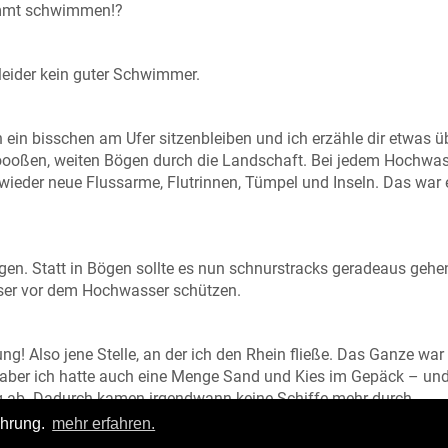
timmt schwimmen!?
 leider kein guter Schwimmer.
 ein bisschen am Ufer sitzenbleiben und ich erzähle dir etwas ü
groooßen, weiten Bögen durch die Landschaft. Bei jedem Hochwa
wieder neue Flussarme, Flutrinnen, Tümpel und Inseln. Das war 
en. Statt in Bögen sollte es nun schnurstracks geradeaus gehe
esser vor dem Hochwasser schützen.
ung! Also jene Stelle, an der ich den Rhein fließe. Das Ganze war
r, aber ich hatte auch eine Menge Sand und Kies im Gepäck – un
ng ab. Dadurch kamen irgendwann keine Schiffe mehr durch.
ahrung.
mehr erfahren.
en meine Mündung wieder zurückverlegt.