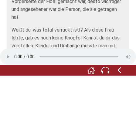
Vorderseite der Fibel gemacht war, desto wichtiger
und angesehener war die Person, die sie getragen
hat.
Weißt du, was total verrückt ist!? Als diese Frau
lebte, gab es noch keine Knöpfe! Kannst du dir das
vorstellen. Kleider und Umhänge musste man mit
solchen Fibeln verschließen. Von den
Museumsleuten habe ich erfahren, dass man durch
diese Teile super viel über die Menschen erfahren
kann. Denn die Fibeln dienten auch als Schmuck. Mal
war diese Fibel in Mode, mal jene. Das hat sich
ständig geändert.
Foto: © Martin Heintzen