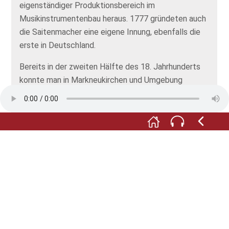
eigenständiger Produktionsbereich im
Musikinstrumentenbau heraus. 1777 gründeten auch
die Saitenmacher eine eigene Innung, ebenfalls die
erste in Deutschland.
Bereits in der zweiten Hälfte des 18. Jahrhunderts
konnte man in Markneukirchen und Umgebung
sämtliche Orchesterinstrumente kaufen und es
wurden alle Zubehörteile wie Saiten, Etuis, Bögen
usw. gefertigt. Es setzte ein starker Handel mit
Musikinstrumenten ein. Markneukirchen wurde zum
Zentrum des deutschen Orchesterinstrumentenbaus
und ein Begriff in der Musikwelt.
2014 wurde der Vogtländische
Musikinstrumentenbau ins deutsche Verzeichnis des
immateriellen Kulturerbes aufgenommen.