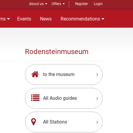
About us
Offers
Register
Login
ms
Events
News
Recommendations
Rodensteinmuseum
to the museum
All Audio guides
All Stations