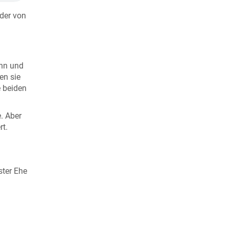
 der von
ihn und
en sie
e beiden
e. Aber
rt.
ster Ehe