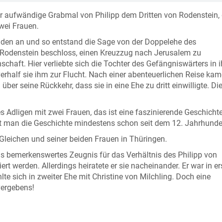
ehr aufwändige Grabmal von Philipp dem Dritten von Rodenstein,
wei Frauen.
nden an und so entstand die Sage von der Doppelehe des
on Rodenstein beschloss, einen Kreuzzug nach Jerusalem zu
schaft. Hier verliebte sich die Tochter des Gefängniswärters in 
verhalf sie ihm zur Flucht. Nach einer abenteuerlichen Reise kam
über seine Rückkehr, dass sie in eine Ehe zu dritt einwilligte. Di
es Adligen mit zwei Frauen, das ist eine faszinierende Geschicht
nnt man die Geschichte mindestens schon seit dem 12. Jahrhunde
 Gleichen und seiner beiden Frauen in Thüringen.
s bemerkenswertes Zeugnis für das Verhältnis des Philipp von
rt werden. Allerdings heiratete er sie nacheinander. Er war in er
te sich in zweiter Ehe mit Christine von Milchling. Doch eine
ergebens!