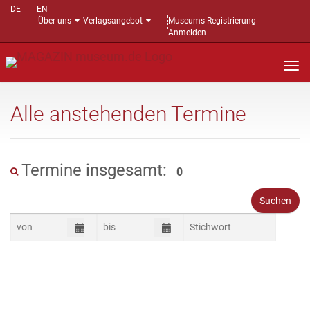
DE
EN
Über uns
Verlagsangebot
Museums-Registrierung
Anmelden
Nav
auf
Alle anstehenden Termine
Termine insgesamt:
0