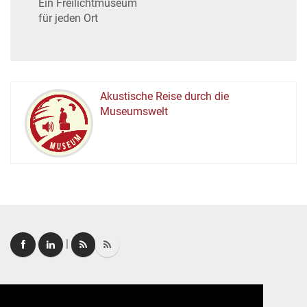
Ein Freilichtmuseum
für jeden Ort
Akustische Reise durch die
Museumswelt
M
U
E
M
S
U
|
Login
|
FAQ