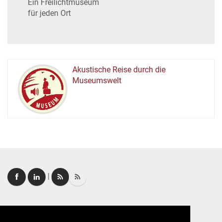
Ein Freilichtmuseum
für jeden Ort
Akustische Reise durch die
Museumswelt
M
U
E
M
S
U
|
Login
|
FAQ