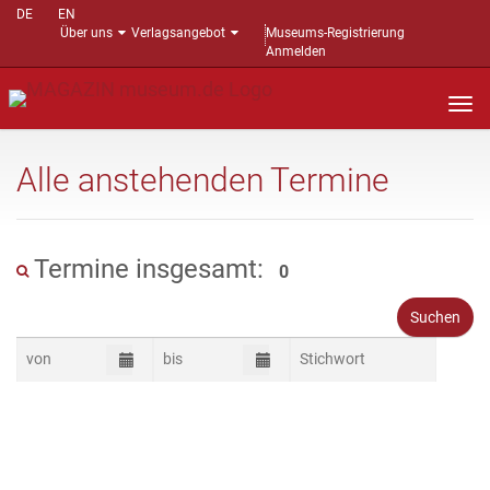
DE
EN
Über uns
Verlagsangebot
Museums-Registrierung
Anmelden
Nav
auf
Alle anstehenden Termine
Termine insgesamt:
0