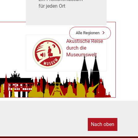
für jeden Ort
Alle Regionen
Akustische Reise
durch die
Museumswelt
M
U
E
M
S
U
Nach oben