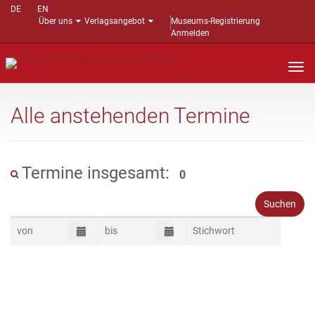
DE
EN
Über uns
Verlagsangebot
Museums-Registrierung
Anmelden
Nav
auf
Alle anstehenden Termine
Termine insgesamt:
0