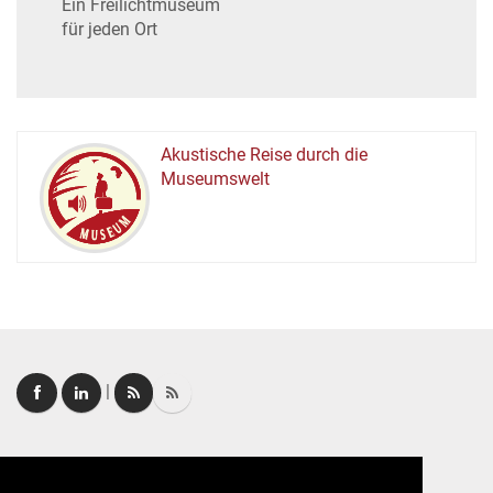
Ein Freilichtmuseum
für jeden Ort
Akustische Reise durch die
Museumswelt
M
U
E
M
S
U
|
Login
|
FAQ