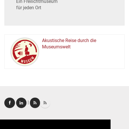
Ein Freilichtmuseum
für jeden Ort
Akustische Reise durch die
Museumswelt
M
U
E
M
S
U
|
Login
|
FAQ