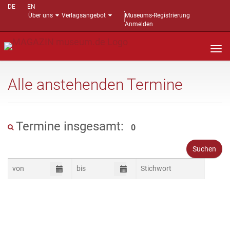
DE
EN
Über uns
Verlagsangebot
Museums-Registrierung
Anmelden
Nav
auf
Alle anstehenden Termine
Termine insgesamt:
0