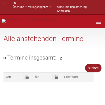
DE
EN
Über uns
Verlagsangebot
Museums-Registrierung
Anmelden
Nav
auf
Alle anstehenden Termine
Termine insgesamt:
2