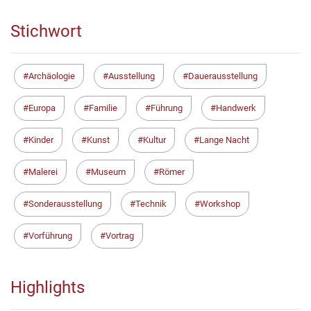
Stichwort
Archäologie
Ausstellung
Dauerausstellung
Europa
Familie
Führung
Handwerk
Kinder
Kunst
Kultur
Lange Nacht
Malerei
Museum
Römer
Sonderausstellung
Technik
Workshop
Vorführung
Vortrag
Highlights