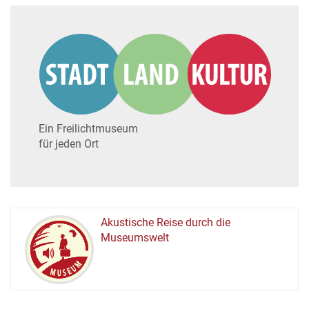
Ein Freilichtmuseum
für jeden Ort
Akustische Reise durch die
Museumswelt
M
U
E
M
S
U