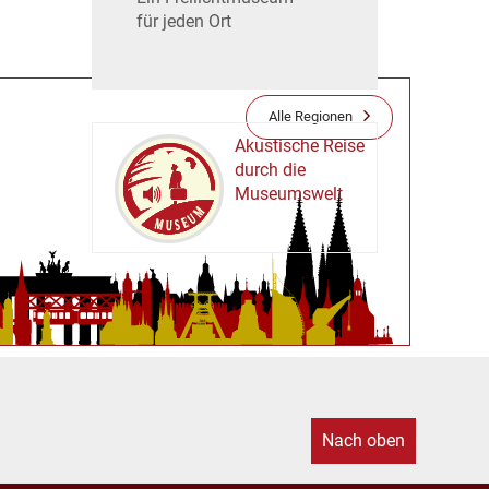
für jeden Ort
Alle Regionen
Akustische Reise
durch die
Museumswelt
M
U
E
M
S
U
Nach oben