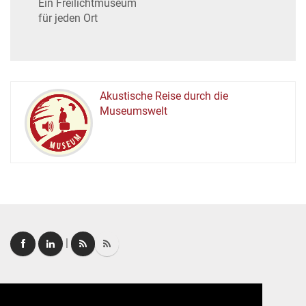
Ein Freilichtmuseum
für jeden Ort
Akustische Reise durch die
Museumswelt
M
U
E
M
S
U
|
Login
|
FAQ