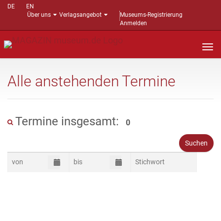
DE
EN
Über uns
Verlagsangebot
Museums-Registrierung
Anmelden
Nav
auf
Alle anstehenden Termine
Termine insgesamt:
0