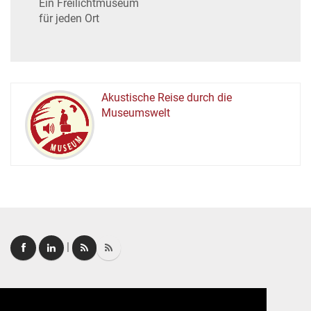
Ein Freilichtmuseum
für jeden Ort
Akustische Reise durch die
Museumswelt
M
U
E
M
S
U
|
Login
|
FAQ