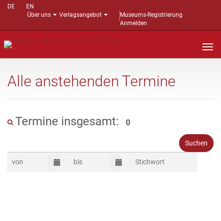
DE
EN
Über uns
Verlagsangebot
Museums-Registrierung
Anmelden
Nav
auf
Alle anstehenden Termine
Termine insgesamt:
0