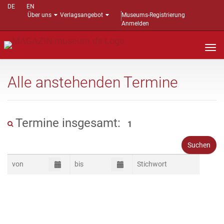
DE
EN
Über uns
Verlagsangebot
Museums-Registrierung
Anmelden
Nav
auf
Alle anstehenden Termine
Termine insgesamt:
1