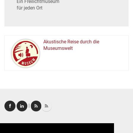
Ein Freilichtmuseum
für jeden Ort
Akustische Reise durch die
Museumswelt
M
U
E
M
S
U
|
Login
|
FAQ