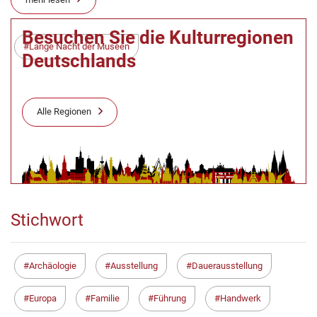
Besuchen Sie die Kulturregionen
Lange Nacht der Museen
Deutschlands
Alle Regionen
Stichwort
Archäologie
Ausstellung
Dauerausstellung
Europa
Familie
Führung
Handwerk