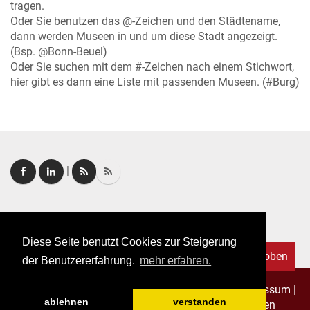
tragen.
Oder Sie benutzen das @-Zeichen und den Städtename,
dann werden Museen in und um diese Stadt angezeigt.
(Bsp. @Bonn-Beuel)
Oder Sie suchen mit dem #-Zeichen nach einem Stichwort,
hier gibt es dann eine Liste mit passenden Museen. (#Burg)
|
Login
|
FAQ
Diese Seite benutzt Cookies zur Steigerung
Nach oben
der Benutzererfahrung.
mehr erfahren.
Copyright © 2026. Alle Rechte vorbehalten.
–
Impressum
|
ablehnen
verstanden
Datenschutz
|
Allgemeine Geschäftsbedingungen