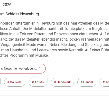
pr 2026
m Schloss Neuenburg
burger Ritterturnier in Freyburg holt das Markttreiben des Mitte
sen-Anhalt. Der Mittelaltermarkt mit Turnierplatz am Bergfried 
lässt in die Zeit von Rittern und Prinzessinnen eintauchen. Auf
rkt, der das Mittelalter lebendig macht, locken Krämerläden mi
er Vergangenheit Mode waren: Neben Kleidung und Spielzeug aus
man Haushalts- und Lederwaren sowie Keramik. Auf einer Bühn
chtes Programm mit Musike...
s-News hier weiterlesen…
Gaukelei
Artistik
Handwerk
Handel
Ko