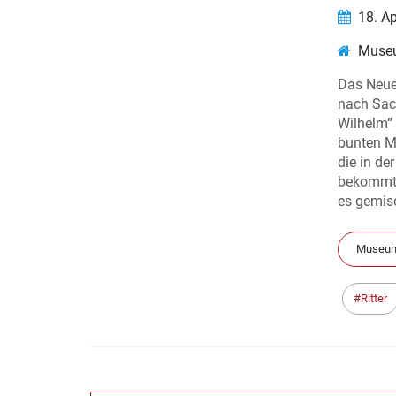
18. A
Museu
Das Neuen
nach Sach
Wilhelm“ 
bunten Ma
die in d
bekommt 
es gemis
Museum
Ritter