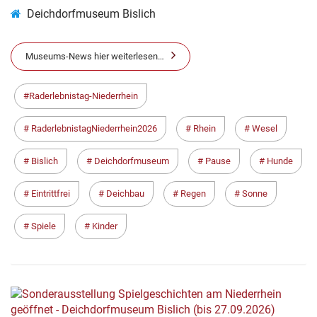
Deichdorfmuseum Bislich
Museums-News hier weiterlesen…
Raderlebnistag-Niederrhein
RaderlebnistagNiederrhein2026
Rhein
Wesel
Bislich
Deichdorfmuseum
Pause
Hunde
Eintrittfrei
Deichbau
Regen
Sonne
Spiele
Kinder