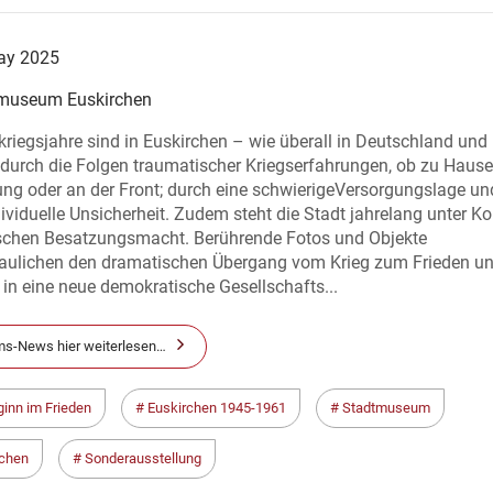
ay 2025
museum Euskirchen
riegsjahre sind in Euskirchen – wie überall in Deutschland und
 durch die Folgen traumatischer Kriegserfahrungen, ob zu Hause,
ng oder an der Front; durch eine schwierigeVersorgungslage un
ividuelle Unsicherheit. Zudem steht die Stadt jahrelang unter Ko
ischen Besatzungsmacht. Berührende Fotos und Objekte
aulichen den dramatischen Übergang vom Krieg zum Frieden u
in eine neue demokratische Gesellschafts...
s-News hier weiterlesen…
inn im Frieden
Euskirchen 1945-1961
Stadtmuseum
chen
Sonderausstellung