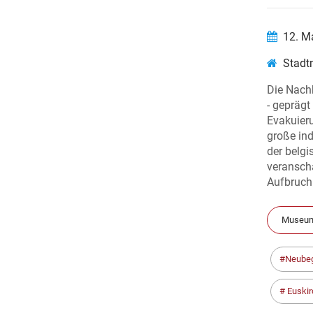
12. M
Stadt
Die Nachk
- geprägt
Evakuieru
große ind
der belg
veransch
Aufbruch 
Museum
Neubeg
Euskir