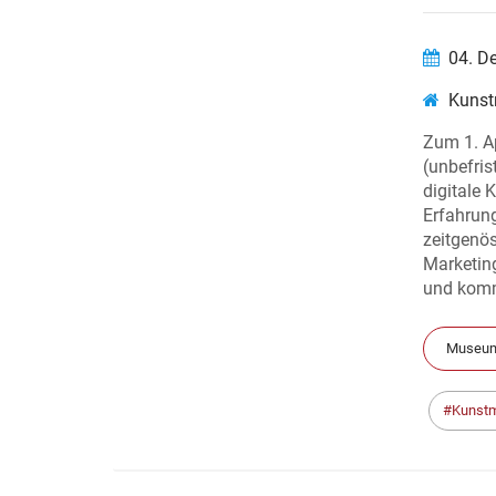
04. D
Kunst
Zum 1. Ap
(unbefris
digitale 
Erfahrung
zeitgenö
Marketin
und kommu
Museum
Kunst