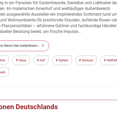
rg in ein Paradies für Gartenfreunde, Genießer und Liebhaber de
en. Im malerischen Innenhof und weitläufigen Außenbereich
ren ausgewählte Aussteller ein inspirierendes Sortiment rund um
e und Wohnambiente.Ob prachtvolle Stauden, duftende Rosen od
 Planzenraritäten – erfahrene Gärtner und fachkundige Händler
idueller Beratung bereit, um frische Impulse...
s-News hier weiterlesen…
tion
Haus
Hof
Garten
Genuss
Vielfalt
erk
ionen Deutschlands