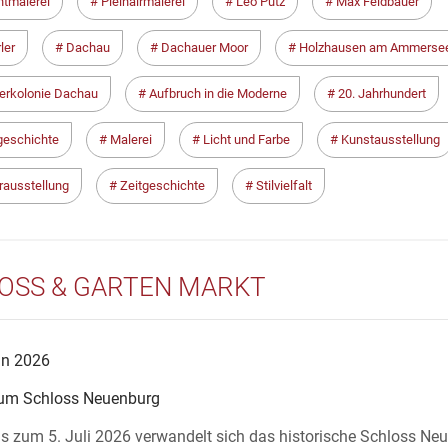
htmalerei
Pleinairmalerei
Leo Putz
Max Feldbauer
ler
Dachau
Dachauer Moor
Holzhausen am Ammerse
erkolonie Dachau
Aufbruch in die Moderne
20. Jahrhundert
eschichte
Malerei
Licht und Farbe
Kunstausstellung
ausstellung
Zeitgeschichte
Stilvielfalt
OSS & GARTEN MARKT
un 2026
m Schloss Neuenburg
s zum 5. Juli 2026 verwandelt sich das historische Schloss Ne