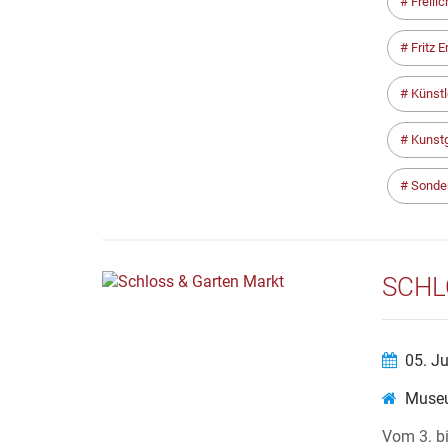
Freilic
Fritz Er
Künstl
Kunstg
Sonder
SCHL
05. J
Museu
Vom 3. bi