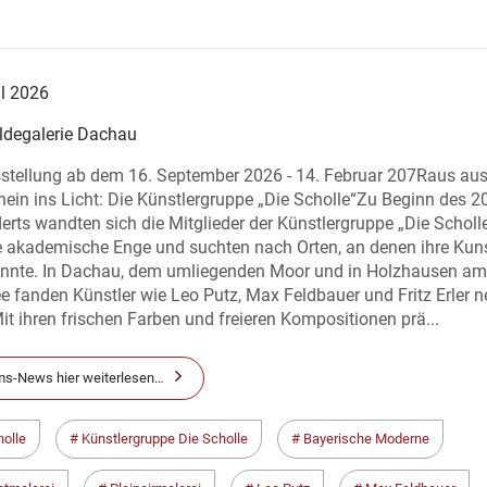
.
ul 2026
degalerie Dachau
stellung ab dem 16. September 2026 - 14. Februar 207Raus au
hinein ins Licht: Die Künstlergruppe „Die Scholle“Zu Beginn des 2
rts wandten sich die Mitglieder der Künstlergruppe „Die Scholl
e akademische Enge und suchten nach Orten, an denen ihre Kun
nnte. In Dachau, dem umliegenden Moor und in Holzhausen am
 fanden Künstler wie Leo Putz, Max Feldbauer und Fritz Erler n
it ihren frischen Farben und freieren Kompositionen prä...
s-News hier weiterlesen…
holle
Künstlergruppe Die Scholle
Bayerische Moderne