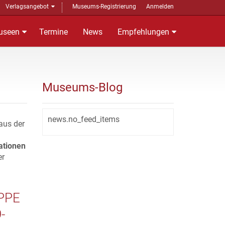
Verlagsangebot
Museums-Registrierung
Anmelden
useen
Termine
News
Empfehlungen
Museums-Blog
news.no_feed_items
aus der
ationen
er
PPE
-