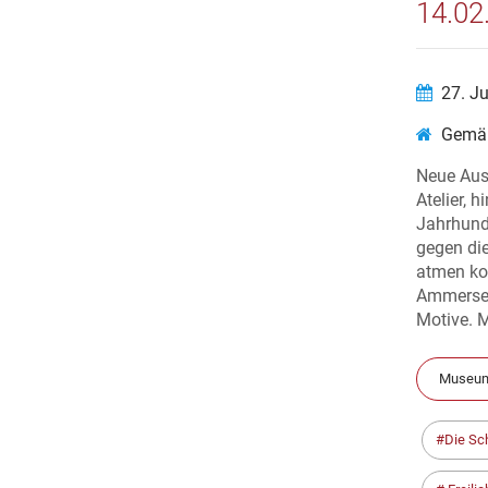
14.02
27. J
Gemäl
Neue Aus
Atelier, 
Jahrhunde
gegen di
atmen ko
Ammersee
Motive. M
Museum
Die Sc