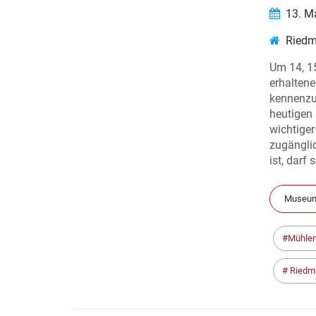
13. M
Ried
Um 14, 15
erhalten
kennenzu
heutigen
wichtiger
zugängli
ist, darf
Museum
Mühlen
Riedm