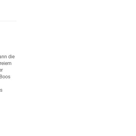
ann die
freiem
er
 Boos
ss