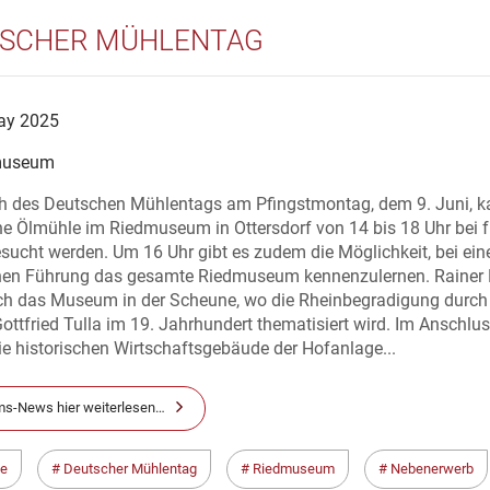
SCHER MÜHLENTAG
ay 2025
museum
ch des Deutschen Mühlentags am Pfingstmontag, dem 9. Juni, k
he Ölmühle im Riedmuseum in Ottersdorf von 14 bis 18 Uhr bei 
besucht werden. Um 16 Uhr gibt es zudem die Möglichkeit, bei ein
chen Führung das gesamte Riedmuseum kennenzulernen. Rainer
rch das Museum in der Scheune, wo die Rheinbegradigung durch
ttfried Tulla im 19. Jahrhundert thematisiert wird. Im Anschlu
e historischen Wirtschaftsgebäude der Hofanlage...
s-News hier weiterlesen…
le
Deutscher Mühlentag
Riedmuseum
Nebenerwerb