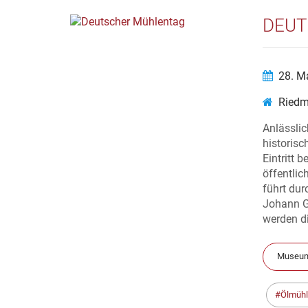
DEUT
28. M
Ried
Anlässli
historisc
Eintritt 
öffentli
führt du
Johann Go
werden di
Museum
Ölmüh