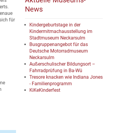
Aktuelle Museums-
lers
erts.
News
genaue
sich für
Kindergeburtstage in der
Kindermitmachausstellung im
Stadtmuseum Neckarsulm
Busgruppenangebot für das
Deutsche Motorradmuseum
Neckarsulm
Außerschulischer Bildungsort –
Fahrradprüfung in Ba-Wü
Tresore knacken wie Indiana Jones
ame
- Familienprogramm
n
KiKeKinderfest