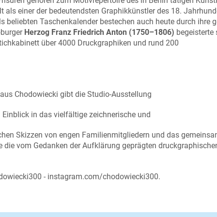
isuren gehören zum Motivrepertoire des in Berlin tätigen Künst
gilt als einer der bedeutendsten Graphikkünstler des 18. Jahrhund
als beliebten Taschenkalender bestechen auch heute durch ihre 
oburger
Herzog Franz Friedrich Anton (1750–1806)
begeisterte 
tichkabinett über 4000 Druckgraphiken und rund 200
laus Chodowiecki gibt die Studio-Ausstellung
inblick in das vielfältige zeichnerische und
ichen Skizzen von engen Familienmitgliedern und das gemeins
ie die vom Gedanken der Aufklärung geprägten druckgraphische
hodowiecki300 - instagram.com/chodowiecki300.