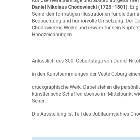
Kuriose Heiratsanträge und absurd aufgetürmte Fr
Daniel Nikolaus Chodowiecki (1726–1801)
. Er 
Seine kleinformatigen Illustrationen für die dam
Beobachtung und humorvolle Umsetzung. Der C
Chodowieckis Werke und erwarb für sein Kupfers
Handzeichnungen.
Anlässlich des 300. Geburtstags von Daniel Niko
in den Kunstsammlungen der Veste Coburg einen E
druckgraphische Werk. Dabei stehen die persönl
künstlerische Schaffen ebenso im Mittelpunkt w
Serien.
Die Ausstellung ist Teil des Jubiläumsjahres C