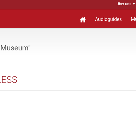
Über uns
Audioguides
M
t Museum"
LESS