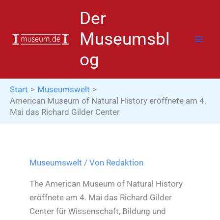
Zum
Der
Inhalt
springen
Museumsbl
og
Start
Museumswelt
American Museum of Natural History eröffnete am 4.
Mai das Richard Gilder Center
Museumswelt
/ Von
Redaktion
The American Museum of Natural History
eröffnete am 4. Mai das Richard Gilder
Center für Wissenschaft, Bildung und