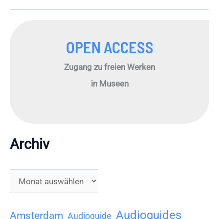
OPEN ACCESS
Zugang zu freien Werken
in Museen
Archiv
A
r
c
Audioguides
Amsterdam
Audioguide