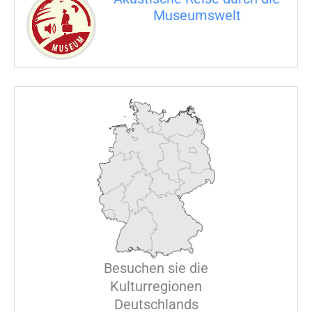
h
Museumswelt
:
M
U
E
M
S
U
Besuchen sie die
Kulturregionen
Deutschlands