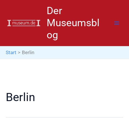
Zum
Der
Inhalt
springen
Museumsbl
og
Start
Berlin
Berlin