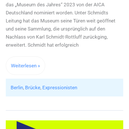
das „Museum des Jahres“ 2023 von der AICA
Deutschland nominiert worden. Unter Schmidts
Leitung hat das Museum seine Türen weit geöffnet
und seine Sammlung, die ursprünglich auf den
Nachlass von Karl Schmidt-Rottluff zurückging,
erweitert. Schmidt hat erfolgreich
„Museum
Weiterlesen »
des
Jahres
Berlin
,
Brücke
,
Expressionisten
2023“
ist
das
Berliner
Brücke-