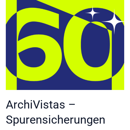
Museum.
ArchiVistas –
Spurensicherungen