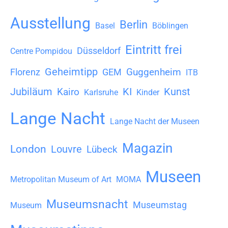
h
Ausstellung
Berlin
i
Basel
Böblingen
v
Eintritt frei
Düsseldorf
Centre Pompidou
Geheimtipp
Guggenheim
Florenz
GEM
ITB
Jubiläum
KI
Kunst
Kairo
Karlsruhe
Kinder
Lange Nacht
Lange Nacht der Museen
Magazin
London
Louvre
Lübeck
Museen
Metropolitan Museum of Art
MOMA
Museumsnacht
Museumstag
Museum