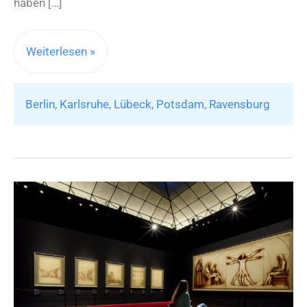
haben […]
Museumsnächte
Weiterlesen »
im
August
Berlin
,
Karlsruhe
,
Lübeck
,
Potsdam
,
Ravensburg
2025:
Ein
Streifzug
durch
Kulturgenuss
bei
Nacht