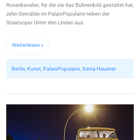
Rosenkavalier, für die sie das Bühnenbild gestaltet hat,
zehn Gemälde im PalaisPopulaire neben der
Staatsoper Unter den Linden aus.
Xenia
Weiterlesen »
Hausner
„This
Berlin
,
Kunst
,
PalaisPopulaire
,
Xenia Hausner
will
have
been
another
happy
day
!“
im