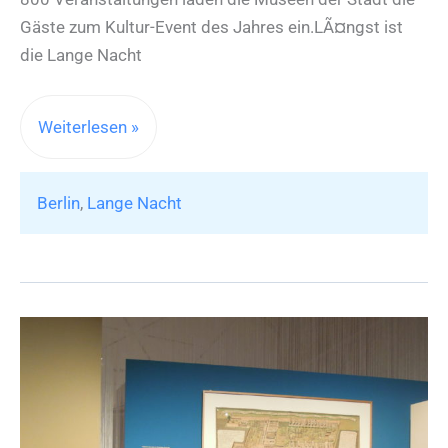
Gäste zum Kultur-Event des Jahres ein.LÃ¤ngst ist
die Lange Nacht
Die
Weiterlesen »
Lange
Nacht
Berlin
,
Lange Nacht
der
Museen
in
Berlin
2018