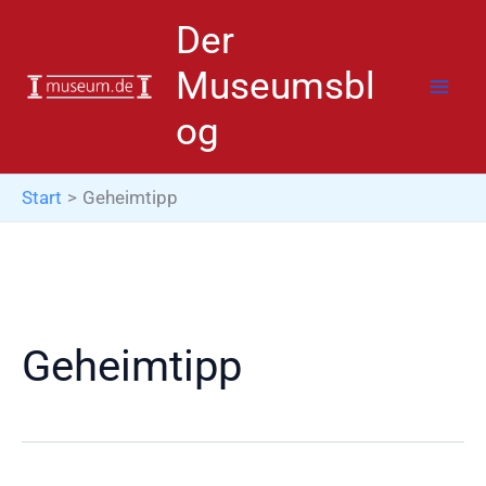
Zum
Der
Inhalt
springen
Museumsbl
og
Start
Geheimtipp
Geheimtipp