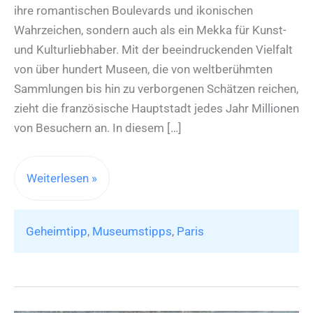
ihre romantischen Boulevards und ikonischen
Wahrzeichen, sondern auch als ein Mekka für Kunst-
und Kulturliebhaber. Mit der beeindruckenden Vielfalt
von über hundert Museen, die von weltberühmten
Sammlungen bis hin zu verborgenen Schätzen reichen,
zieht die französische Hauptstadt jedes Jahr Millionen
von Besuchern an. In diesem […]
Die
Weiterlesen »
20
meistbesuchten
Geheimtipp
,
Museumstipps
,
Paris
Museen
von
Paris