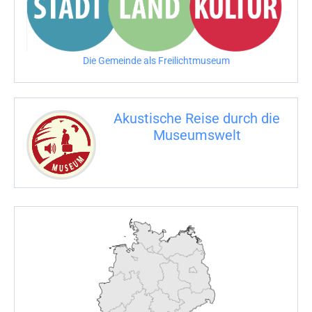
e
n
n
Die Gemeinde als Freilichtmuseum
a
c
Akustische Reise durch die
h
Museumswelt
:
M
U
E
M
S
U