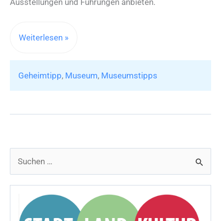
Ausstellungen und Führungen anbieten.
Geheimtipps:
Weiterlesen »
Kuriose
Kultur
Geheimtipp
,
Museum
,
Museumstipps
in
Hamburg
S
u
c
h