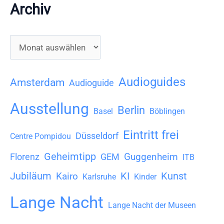
Archiv
A
r
c
Audioguides
Amsterdam
Audioguide
h
Ausstellung
Berlin
i
Basel
Böblingen
v
Eintritt frei
Düsseldorf
Centre Pompidou
Geheimtipp
Guggenheim
Florenz
GEM
ITB
Jubiläum
KI
Kunst
Kairo
Karlsruhe
Kinder
Lange Nacht
Lange Nacht der Museen