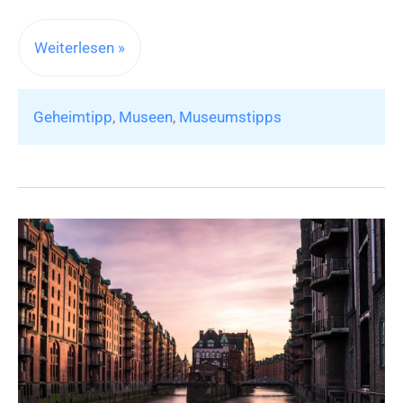
Geheimtipp:
Weiterlesen »
Museen
in
Geheimtipp
,
Museen
,
Museumstipps
Köln