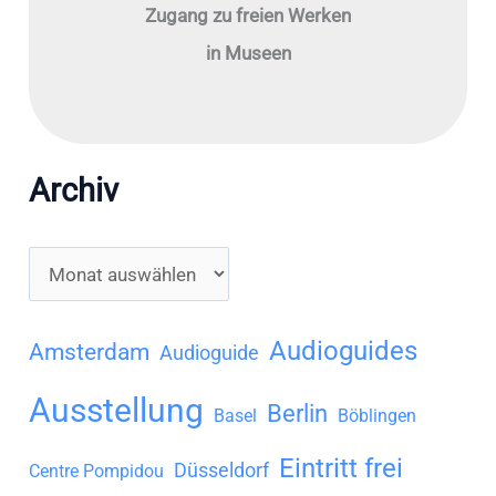
Zugang zu freien Werken
in Museen
Archiv
A
r
c
Audioguides
Amsterdam
Audioguide
h
Ausstellung
Berlin
i
Basel
Böblingen
v
Eintritt frei
Düsseldorf
Centre Pompidou