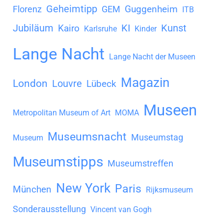
Geheimtipp
Guggenheim
Florenz
GEM
ITB
Jubiläum
KI
Kunst
Kairo
Karlsruhe
Kinder
Lange Nacht
Lange Nacht der Museen
Magazin
London
Louvre
Lübeck
Museen
Metropolitan Museum of Art
MOMA
Museumsnacht
Museumstag
Museum
Museumstipps
Museumstreffen
New York
Paris
München
Rijksmuseum
Sonderausstellung
Vincent van Gogh