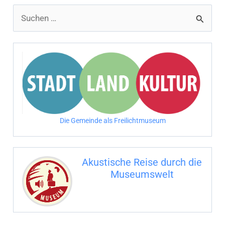
S
u
c
h
e
n
n
Die Gemeinde als Freilichtmuseum
a
c
Akustische Reise durch die
h
Museumswelt
:
M
U
E
M
S
U