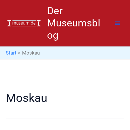
Zum
Der
Inhalt
springen
Museumsbl
og
Start
Moskau
Moskau