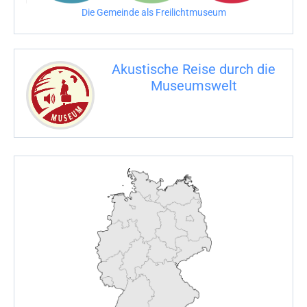
n
Die Gemeinde als Freilichtmuseum
a
c
Akustische Reise durch die
h
Museumswelt
:
M
U
E
M
S
U