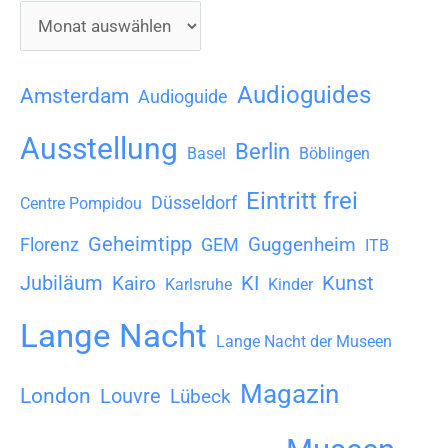
A
r
c
Audioguides
Amsterdam
Audioguide
h
Ausstellung
Berlin
i
Basel
Böblingen
v
Eintritt frei
Düsseldorf
Centre Pompidou
Geheimtipp
Guggenheim
Florenz
GEM
ITB
Jubiläum
KI
Kunst
Kairo
Karlsruhe
Kinder
Lange Nacht
Lange Nacht der Museen
Magazin
London
Louvre
Lübeck