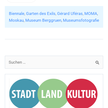
Uféras
“A
Biennale
,
Garten des Exils
,
Gérard Uféras
,
MOMA
,
Day
Moskau
,
Museum Berggruen
,
Museumsfotografie
in
the
Museum”
S
u
c
h
e
n