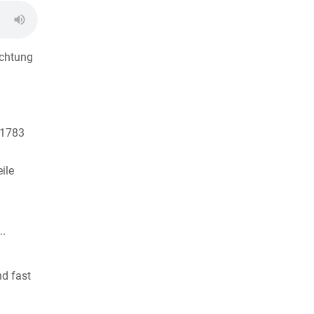
ichtung
 1783
ile
….
nd fast