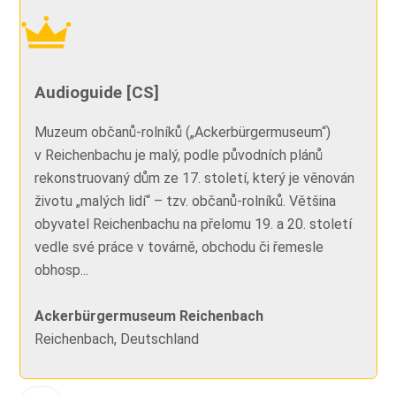
Audioguide [CS]
Muzeum občanů-rolníků („Ackerbürgermuseum“)
v Reichenbachu je malý, podle původních plánů
rekonstruovaný dům ze 17. století, který je věnován
životu „malých lidí“ – tzv. občanů-rolníků. Většina
obyvatel Reichenbachu na přelomu 19. a 20. století
vedle své práce v továrně, obchodu či řemesle
obhosp...
Ackerbürgermuseum Reichenbach
Reichenbach, Deutschland