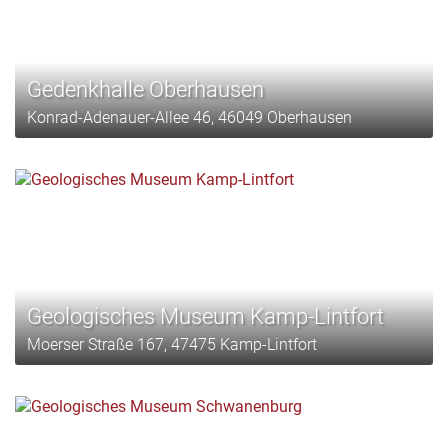
Gedenkhalle Oberhausen
Konrad-Adenauer-Allee 46, 46049 Oberhausen
Geologisches Museum Kamp-Lintfort
Moerser Straße 167, 47475 Kamp-Lintfort