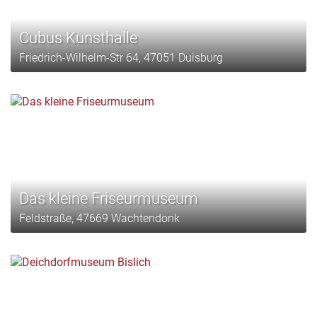
Cubus Kunsthalle
Friedrich-Wilhelm-Str 64, 47051 Duisburg
Das kleine Friseurmuseum
Feldstraße, 47669 Wachtendonk