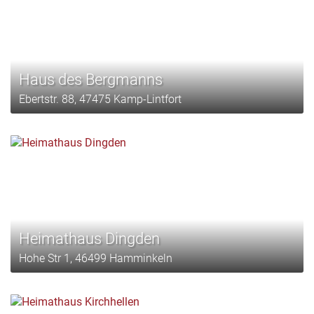
Haus des Bergmanns
Ebertstr. 88, 47475 Kamp-Lintfort
Heimathaus Dingden
Hohe Str 1, 46499 Hamminkeln