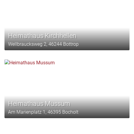
Heimathaus Kirchhellen
Wellbraucksweg 2, 46244 Bottrop
Heimathaus Mussum
Am Marienplatz 1, 46395 Bocholt