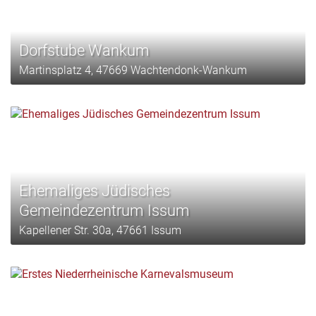
Dorfstube Wankum
Martinsplatz 4, 47669 Wachtendonk-Wankum
Ehemaliges Jüdisches
Gemeindezentrum Issum
Kapellener Str. 30a, 47661 Issum