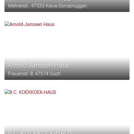
Mehrerstr., 47533 Kleve-Donsbrüggen
Arnold-Janssen Haus
Frauenstr. 8, 47574 Goch
B.C. KOEKKOEK-HAUS