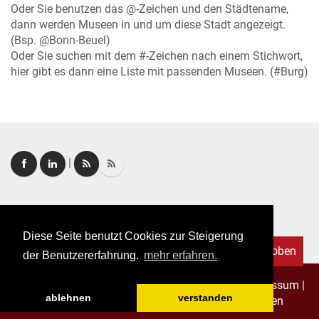
Oder Sie benutzen das @-Zeichen und den Städtename,
dann werden Museen in und um diese Stadt angezeigt.
(Bsp. @Bonn-Beuel)
Oder Sie suchen mit dem #-Zeichen nach einem Stichwort,
hier gibt es dann eine Liste mit passenden Museen. (#Burg)
|
Login
|
FAQ
Diese Seite benutzt Cookies zur Steigerung
Nach oben
der Benutzererfahrung.
mehr erfahren.
Copyright © 2026. Alle Rechte vorbehalten.
–
Impressum
|
ablehnen
verstanden
Datenschutz
|
Allgemeine Geschäftsbedingungen