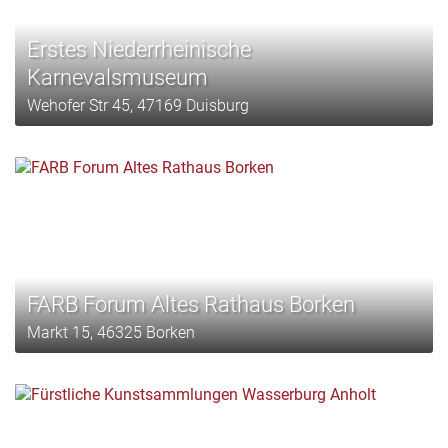
Erstes Niederrheinische
Karnevalsmuseum
Wehofer Str 45, 47169 Duisburg
FARB Forum Altes Rathaus Borken
Markt 15, 46325 Borken