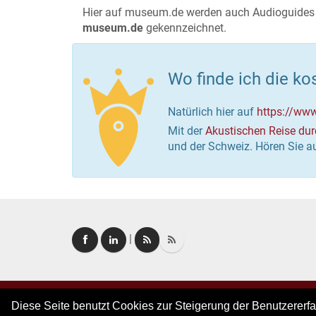
Hier auf museum.de werden auch Audioguides a
museum.de
gekennzeichnet.
Wo finde ich die k
Natürlich hier auf
https://ww
Mit der
Akustischen Reise du
und der Schweiz. Hören Sie a
|
Copyright © 2026. Alle Rechte vorbehalten.
–
Im
Diese Seite benutzt Cookies zur Steigerung der Benutzererf