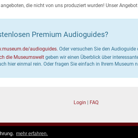
ngeboten, die nicht von uns produziert wurden! Unser Angebot
ostenlosen Premium Audioguides?
w.museum.de/audioguides.
Oder versuchen Sie den Audioguide d
rch die Museumswelt
geben wir einen Überblick über interessante
uch hier einmal rein. Oder fragen Sie einfach in Ihrem Museu
Login
|
FAQ
pressum
|
Datenschutz
|
Allgemeine Geschäftsbedingungen
ahrung.
mehr erfahren.