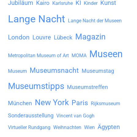
Jubiläum
KI
Kunst
Kairo
Karlsruhe
Kinder
Lange Nacht
Lange Nacht der Museen
Magazin
London
Louvre
Lübeck
Museen
Metropolitan Museum of Art
MOMA
Museumsnacht
Museumstag
Museum
Museumstipps
Museumstreffen
New York
Paris
München
Rijksmuseum
Sonderausstellung
Vincent van Gogh
Ägypten
Virtueller Rundgang
Weihnachten
Wien