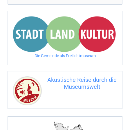
u
c
h
e
n
n
Die Gemeinde als Freilichtmuseum
a
c
Akustische Reise durch die
h
Museumswelt
:
M
U
E
M
S
U