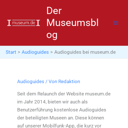
Zum
Der
Inhalt
springen
Museumsbl
og
Start
Audioguides
Audioguides bei museum.de
Audioguides
/ Von
Redaktion
Seit dem Relaunch der Website museum.de
im Jahr 2014, bieten wir auch als
Benutzerführung kostenlose Audioguides
der beteiligten Museen an. Diese können
auf unserer Mobilfunk-App, die kurz vor