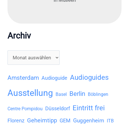
in Museen
Archiv
A
r
c
Audioguides
Amsterdam
Audioguide
h
Ausstellung
Berlin
i
Basel
Böblingen
v
Eintritt frei
Düsseldorf
Centre Pompidou
Geheimtipp
Guggenheim
Florenz
GEM
ITB