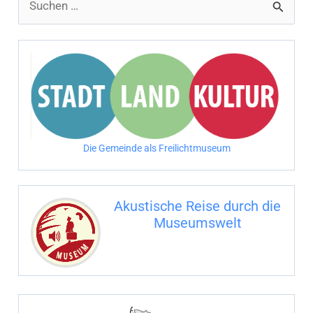
u
c
h
e
n
n
Die Gemeinde als Freilichtmuseum
a
c
Akustische Reise durch die
h
Museumswelt
:
M
U
E
M
S
U