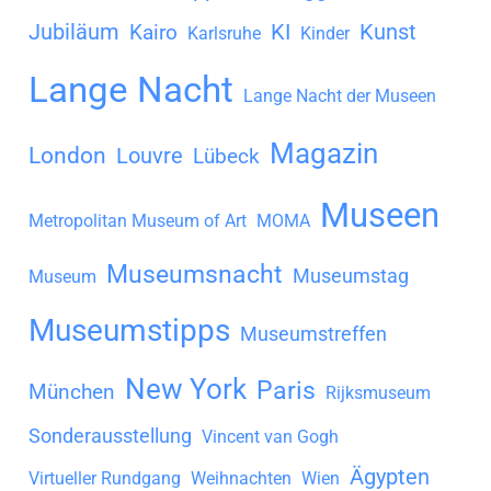
Jubiläum
KI
Kunst
Kairo
Karlsruhe
Kinder
Lange Nacht
Lange Nacht der Museen
Magazin
London
Louvre
Lübeck
Museen
Metropolitan Museum of Art
MOMA
Museumsnacht
Museumstag
Museum
Museumstipps
Museumstreffen
New York
Paris
München
Rijksmuseum
Sonderausstellung
Vincent van Gogh
Ägypten
Virtueller Rundgang
Weihnachten
Wien