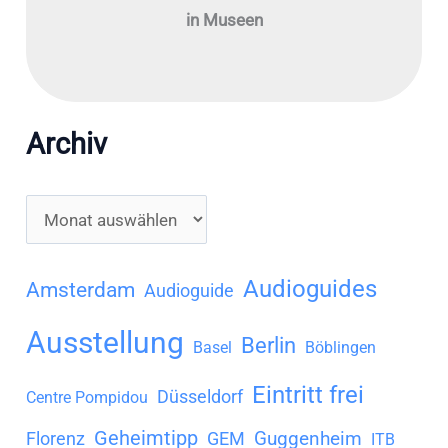
in Museen
Archiv
A
r
c
Audioguides
Amsterdam
Audioguide
h
Ausstellung
Berlin
i
Basel
Böblingen
v
Eintritt frei
Düsseldorf
Centre Pompidou
Geheimtipp
Guggenheim
Florenz
GEM
ITB