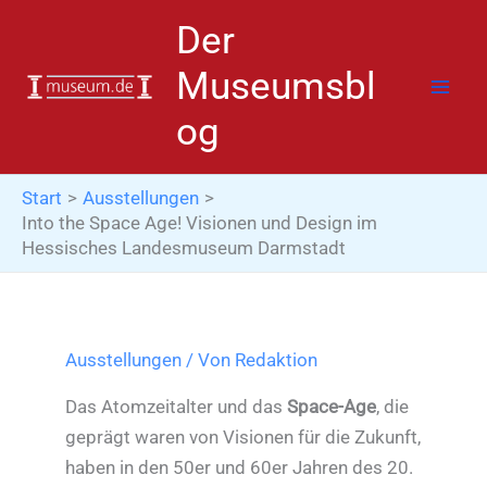
Zum
Der
Inhalt
springen
Museumsbl
og
Start
Ausstellungen
Into the Space Age! Visionen und Design im
Hessisches Landesmuseum Darmstadt
Ausstellungen
/ Von
Redaktion
Das Atomzeitalter und das
Space-Age
, die
geprägt waren von Visionen für die Zukunft,
haben in den 50er und 60er Jahren des 20.