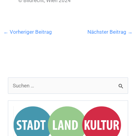
© Bildrecht, Wien 2024
←
Vorheriger Beitrag
Nächster Beitrag
→
S
u
c
h
e
n