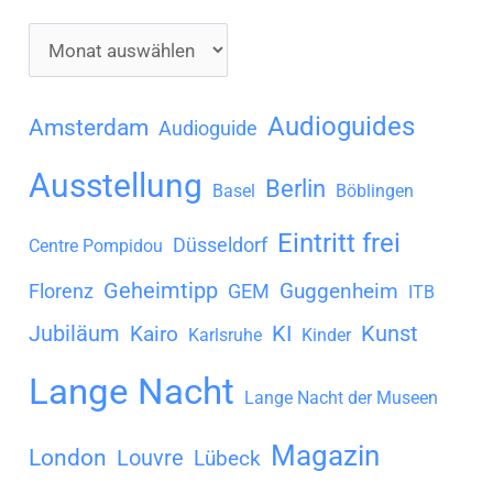
A
r
c
Audioguides
Amsterdam
Audioguide
h
Ausstellung
Berlin
i
Basel
Böblingen
v
Eintritt frei
Düsseldorf
Centre Pompidou
Geheimtipp
Guggenheim
Florenz
GEM
ITB
Jubiläum
KI
Kunst
Kairo
Karlsruhe
Kinder
Lange Nacht
Lange Nacht der Museen
Magazin
London
Louvre
Lübeck