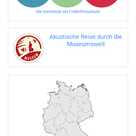
n
Die Gemeinde als Freilichtmuseum
a
c
Akustische Reise durch die
h
Museumswelt
:
M
U
E
M
S
U