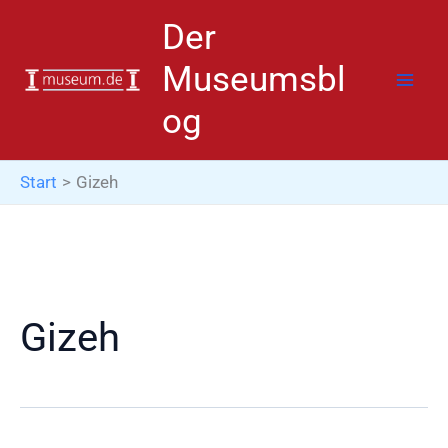
Zum
Der
Inhalt
springen
Museumsbl
og
Start
Gizeh
Gizeh