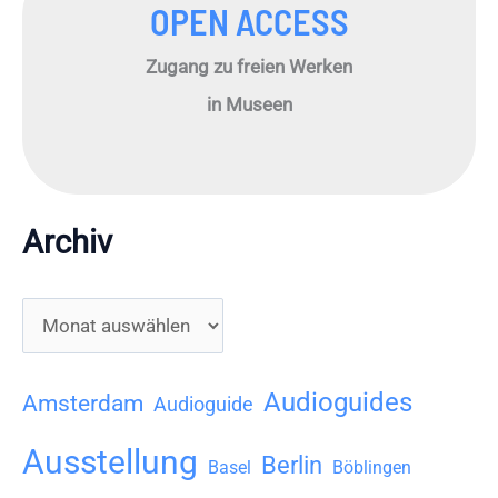
OPEN ACCESS
Zugang zu freien Werken
in Museen
Archiv
A
r
c
Audioguides
Amsterdam
Audioguide
h
Ausstellung
Berlin
i
Basel
Böblingen