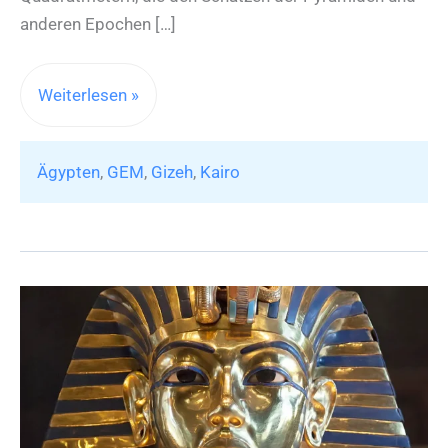
anderen Epochen […]
Die
Weiterlesen »
lang
erwartete
Ägypten
,
GEM
,
Gizeh
,
Kairo
Öffnung
des
Großen
Ägyptischen
Museums
findet
teilweise
statt
–
die