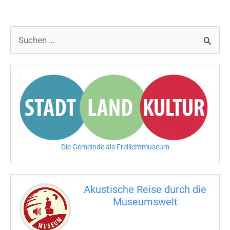
Welt
in
S
Kairo“
u
c
h
e
n
n
Die Gemeinde als Freilichtmuseum
a
c
Akustische Reise durch die
h
Museumswelt
:
M
U
E
M
S
U