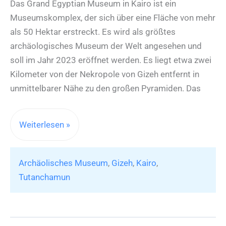
Das Grand Egyptian Museum in Kairo ist ein
Museumskomplex, der sich über eine Fläche von mehr
als 50 Hektar erstreckt. Es wird als größtes
archäologisches Museum der Welt angesehen und
soll im Jahr 2023 eröffnet werden. Es liegt etwa zwei
Kilometer von der Nekropole von Gizeh entfernt in
unmittelbarer Nähe zu den großen Pyramiden. Das
„Grand
Weiterlesen »
Egyptian
Museum:
Archäolisches Museum
,
Gizeh
,
Kairo
,
Das
Tutanchamun
größte
archäologische
Museum
der