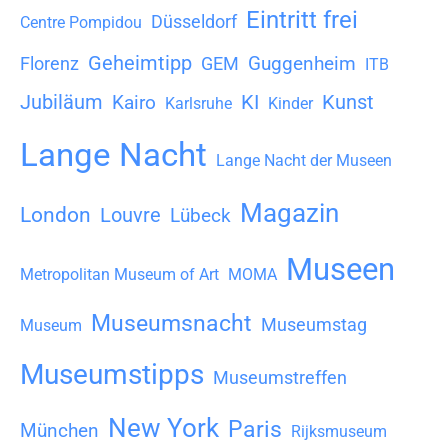
v
Eintritt frei
Düsseldorf
Centre Pompidou
Geheimtipp
Guggenheim
Florenz
GEM
ITB
Jubiläum
KI
Kunst
Kairo
Karlsruhe
Kinder
Lange Nacht
Lange Nacht der Museen
Magazin
London
Louvre
Lübeck
Museen
Metropolitan Museum of Art
MOMA
Museumsnacht
Museumstag
Museum
Museumstipps
Museumstreffen
New York
Paris
München
Rijksmuseum