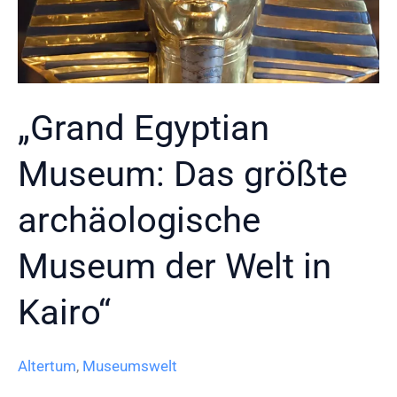
Tutanchamun-
Galerie
bleibt
geschlossen
„Grand Egyptian
Museum: Das größte
archäologische
Museum der Welt in
Kairo“
Altertum
,
Museumswelt