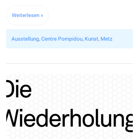
Ausstellung
Weiterlesen »
„Copistes“
im
Ausstellung
,
Centre Pompidou
,
Kunst
,
Metz
Centre Pompidou‑Metz