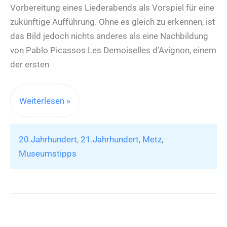
Vorbereitung eines Liederabends als Vorspiel für eine
zukünftige Aufführung. Ohne es gleich zu erkennen, ist
das Bild jedoch nichts anderes als eine Nachbildung
von Pablo Picassos Les Demoiselles d’Avignon, einem
der ersten
DIE
Weiterlesen »
WIEDERHOLUNG
–
20.Jahrhundert
,
21.Jahrhundert
,
Metz
,
Hauptwerke
Museumstipps
des
Musée
national
d’art
moderne