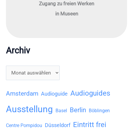
Zugang zu freien Werken
in Museen
Archiv
A
r
c
Audioguides
Amsterdam
Audioguide
h
Ausstellung
Berlin
i
Basel
Böblingen
v
Eintritt frei
Düsseldorf
Centre Pompidou