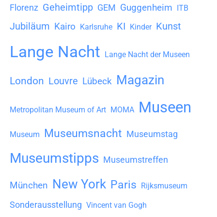
Geheimtipp
Guggenheim
Florenz
GEM
ITB
Jubiläum
KI
Kunst
Kairo
Karlsruhe
Kinder
Lange Nacht
Lange Nacht der Museen
Magazin
London
Louvre
Lübeck
Museen
Metropolitan Museum of Art
MOMA
Museumsnacht
Museumstag
Museum
Museumstipps
Museumstreffen
New York
Paris
München
Rijksmuseum
Sonderausstellung
Vincent van Gogh