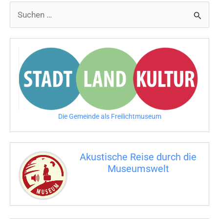
–
S
Centre
u
Pompidou
in
c
Metz
h
e
n
n
Die Gemeinde als Freilichtmuseum
a
c
Akustische Reise durch die
h
Museumswelt
:
M
U
E
M
S
U