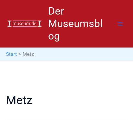
Zum
Der
Inhalt
springen
Museumsbl
og
Start
Metz
Metz