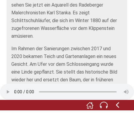
sehen Sie jetzt ein Aquarell des Radeberger
Malerchronisten Karl Stanka. Es zeigt
Schlittschuhläufer, die sich im Winter 1880 auf der
zugefrorenen Wasserfläche vor dem Klippenstein
amüsieren.
Im Rahmen der Sanierungen zwischen 2017 und
2020 bekamen Teich und Gartenanlagen ein neues
Gesicht. Am Ufer vor dem Schlosseingang wurde
eine Linde gepflanzt. Sie stellt das historische Bild
wieder her und ersetzt den Baum, der in früheren
Jahrhunderten an dieser Stelle stand.
Überall im Schlossgarten werden Ihnen
Steinfragmente und historische Bauteile begegnen:
alte Wasserrinnen, dekorierte Türstürze und auch
das Fragment einer Postmeilensäule. Dieses kleine
Freilichtmuseum – das so genannte Lapidarium –