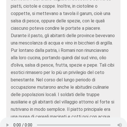
piatti, ciotole e coppe. Inoltre, in ciotoline o
coppette, si mettevano a tavola il garum, cioè una
salsa di pesce, oppure delle spezie, con le quali
ciascuno poteva condire le portate a piacere.
Durante il pasto, gli abitanti delle province bevevano
una mescolanza di acqua e vino in bicchieri di argilla.
Pur lontano dalla patria, i Romani non rinunciavano
alla loro cucina, portando quindi dal sud vino, olio
d’oliva, salsa di pesce, frutta, spezie e pepe. Tali cibi
esotici rimasero per lo più un privilegio del ceto
benestante. Nel corso del lungo periodo di
occupazione mutarono anche le abitudini culinarie
delle popolazioni locali. I soldati delle truppe
ausiliarie e gli abitanti del villaggio attorno al forte si
nutrivano in modo semplice. Il piatto principale era
una purea di cereali macinati e cotti poi con acqua.
Con il mortaio si preparavano poi le misture di spezie