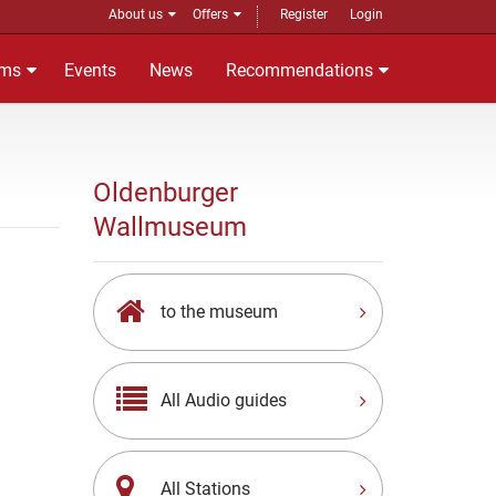
About us
Offers
Register
Login
ms
Events
News
Recommendations
Oldenburger
Wallmuseum
to the museum
All Audio guides
All Stations