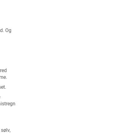
ed. Og
bred
rme.
et.
æ
istregn
sølv,