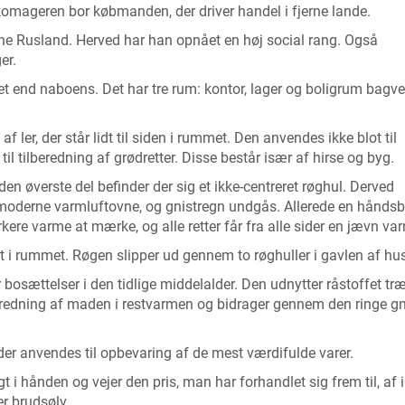
 skomageren bor købmanden, der driver handel i fjerne lande.
ne Rusland. Herved har han opnået en høj social rang. Også
er.
et end naboens. Det har tre rum: kontor, lager og boligrum bagv
ler, der står lidt til siden i rummet. Den anvendes ikke blot til
l tilberedning af grødretter. Disse består især af hirse og byg.
n øverste del befinder der sig et ikke-centreret røghul. Derved
s moderne varmluftovne, og gnistregn undgås. Allerede en hånds
kere varme at mærke, og alle retter får fra alle sider en jævn va
it i rummet. Røgen slipper ud gennem to røghuller i gavlen af hus
bosættelser i den tidlige middelalder. Den udnytter råstoffet tr
beredning af maden i restvarmen og bidrager gennem den ringe gn
, der anvendes til opbevaring af de mest værdifulde varer.
 hånden og vejer den pris, man har forhandlet sig frem til, af i 
er brudsølv.