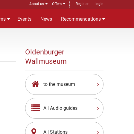
About us
Offers
Register
Login
ms
Events
News
Recommendations
Oldenburger
Wallmuseum
to the museum
All Audio guides
All Stations