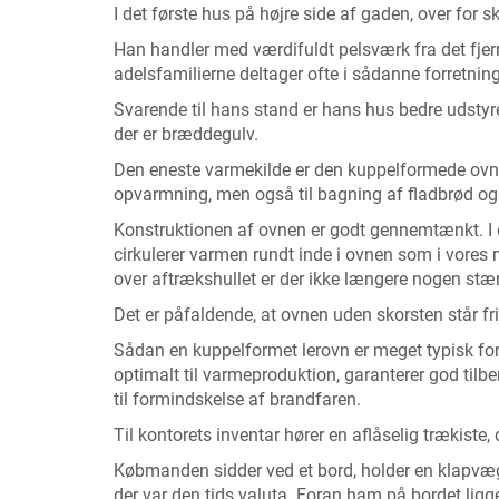
I det første hus på højre side af gaden, over for
Han handler med værdifuldt pelsværk fra det fjer
adelsfamilierne deltager ofte i sådanne forretning
Svarende til hans stand er hans hus bedre udstyr
der er bræddegulv.
Den eneste varmekilde er den kuppelformede ovn af 
opvarmning, men også til bagning af fladbrød og ti
Konstruktionen af ovnen er godt gennemtænkt. I de
cirkulerer varmen rundt inde i ovnen som i vore
over aftrækshullet er der ikke længere nogen stær
Det er påfaldende, at ovnen uden skorsten står fr
Sådan en kuppelformet lerovn er meget typisk for 
optimalt til varmeproduktion, garanterer god til
til formindskelse af brandfaren.
Til kontorets inventar hører en aflåselig trækiste
Købmanden sidder ved et bord, holder en klapvægt i
der var den tids valuta. Foran ham på bordet ligg