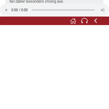
fiel daher besonders streng aus.
Nachdem das Geschlecht der Rodensteiner im Jahr
1671 erloschen war, ging die Freiheit in die
Herrschaft der Freiherren von Gemmingen in
Fränkisch-Crumbach über. Zu der Zeit hatte die
Freiheit zwei Höfe mit 15 Einwohnern. Ab 1806
gehörte sie zum Land Hessen. Heute gehört sie der
Gemeinde Reichelsheim an.
Text Wolfgang Kalberlah und Claus Fittschen, ©
Rodensteinmuseum
Foto: © Wilfried Beuerle, Fr.-Crumbach, mit
freundlicher Erlaubnis