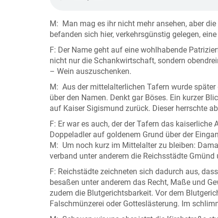
M: Man mag es ihr nicht mehr ansehen, aber die Ki
befanden sich hier, verkehrsgünstig gelegen, ei
F: Der Name geht auf eine wohlhabende Patrizie
nicht nur die Schankwirtschaft, sondern obendrein 
– Wein auszuschenken.
M: Aus der mittelalterlichen Tafern wurde später 
über den Namen. Denkt gar Böses. Ein kurzer Blic
auf Kaiser Sigismund zurück. Dieser herrschte a
F: Er war es auch, der der Tafern das kaiserliche 
Doppeladler auf goldenem Grund über der Eingang
M: Um noch kurz im Mittelalter zu bleiben: Damal
verband unter anderem die Reichsstädte Gmünd 
F: Reichstädte zeichneten sich dadurch aus, dass
besaßen unter anderem das Recht, Maße und Ge
zudem die Blutgerichtsbarkeit. Vor dem Blutgeri
Falschmünzerei oder Gotteslästerung. Im schlimm