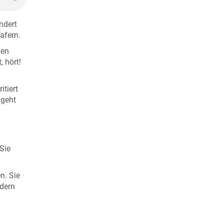
ndert
afern.
ßen
, hört!
itiert
 geht
Sie
n. Sie
dern