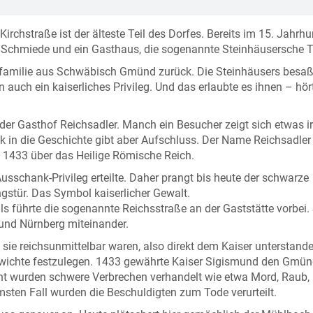
rchstraße ist der älteste Teil des Dorfes. Bereits im 15. Jahrhu
ne Schmiede und ein Gasthaus, die sogenannte Steinhäusersche T
rfamilie aus Schwäbisch Gmünd zurück. Die Steinhäusers besa
auch ein kaiserliches Privileg. Und das erlaubte es ihnen – hört
der Gasthof Reichsadler. Manch ein Besucher zeigt sich etwas irr
k in die Geschichte gibt aber Aufschluss. Der Name Reichsadler
b 1433 über das Heilige Römische Reich.
Ausschank-Privileg erteilte. Daher prangt bis heute der schwarze
stür. Das Symbol kaiserlicher Gewalt.
s führte die sogenannte Reichsstraße an der Gaststätte vorbei. 
und Nürnberg miteinander.
 sie reichsunmittelbar waren, also direkt dem Kaiser unterstande
wichte festzulegen. 1433 gewährte Kaiser Sigismund den Gmün
cht wurden schwere Verbrechen verhandelt wie etwa Mord, Raub,
sten Fall wurden die Beschuldigten zum Tode verurteilt.