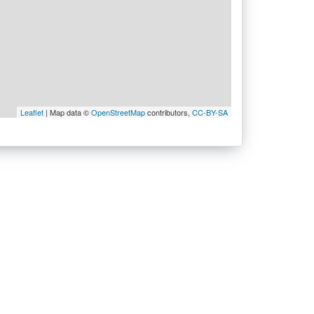
Leaflet
| Map data ©
OpenStreetMap
contributors,
CC-BY-SA