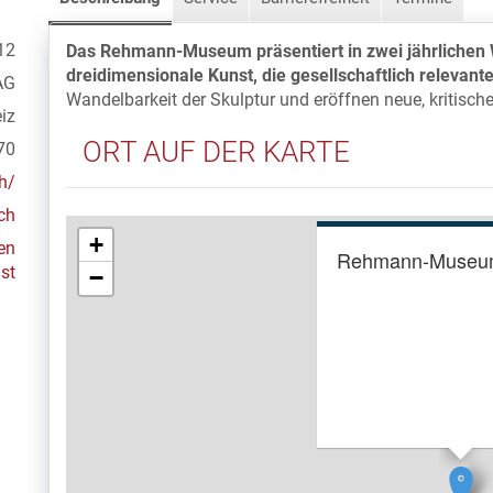
12
Das Rehmann-Museum präsentiert in zwei jährlichen 
dreidimensionale Kunst, die gesellschaftlich relevante
AG
Wandelbarkeit der Skulptur und eröffnen neue, kritisch
iz
ORT AUF DER KARTE
70
h/
ch
+
nen
Rehmann-Muse
st
−