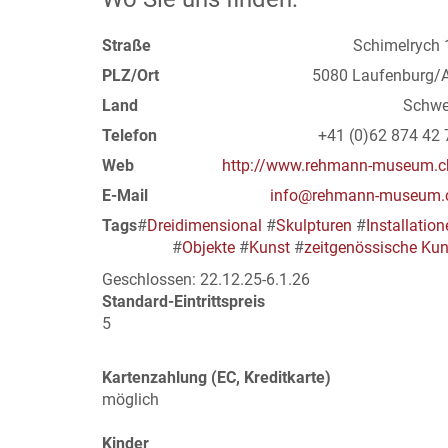
Straße
Schimelrych 
PLZ/Ort
5080 Laufenburg/
Land
Schwe
Telefon
+41 (0)62 874 42 
Web
http://www.rehmann-museum.c
E-Mail
info@rehmann-museum.
Tags
#
Dreidimensional
#
Skulpturen
#
Installatio
#
Objekte
#
Kunst
#
zeitgenössische Kun
Geschlossen: 22.12.25-6.1.26
Standard-Eintrittspreis
5
Kartenzahlung (EC, Kreditkarte)
möglich
Kinder