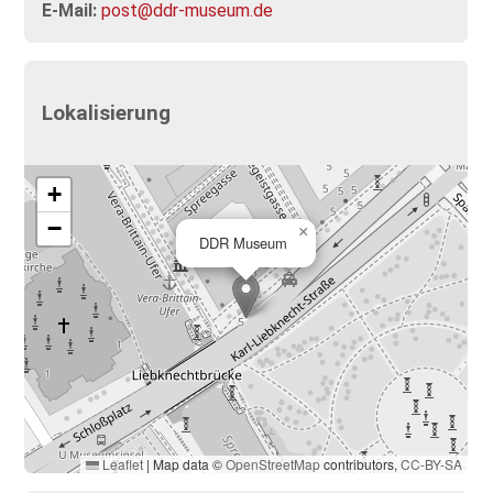
E-Mail:
post@ddr-museum.de
Lokalisierung
+
−
×
DDR Museum
Leaflet
|
Map data ©
OpenStreetMap
contributors,
CC-BY-SA