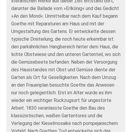
literarischen Werke aus dieser Zeit entstand dort,
darunter die Ballade vom »Erlkönig« und das Gedicht
»An den Mond«. Unmittelbar nach dem Kauf begann
Goethe mit Reparaturen am Haus und mit der
Umgestaltung des Gartens. Er entwickelte dessen
typische Dreiteilung, die noch heute erkennbar ist:
den parkähnlichen Hangbereich hinter dem Haus, die
lichte Obstwiese und den unteren Gartenteil, wo sich
die Gemüsebeete befanden. Neben der Versorgung
des Hausstandes mit Obst und Gemüse diente der
Garten als Ort für Geselligkeiten. Nach dem Umzug
an den Frauenplan besuchte Goethe das Anwesen
nur noch gelegentlich. Erst im Alter wurde es ihm
wieder ein wichtiger Rückzugsort für ungestörte
Arbeit. 1830 veranlasste Goethe den Bau des
klassizistischen, weißen Gartentores und die
Verlegung der Kieselmosaike nach pompejanischem
Vorbild. Nach Goethes Tod entwickelte sich das