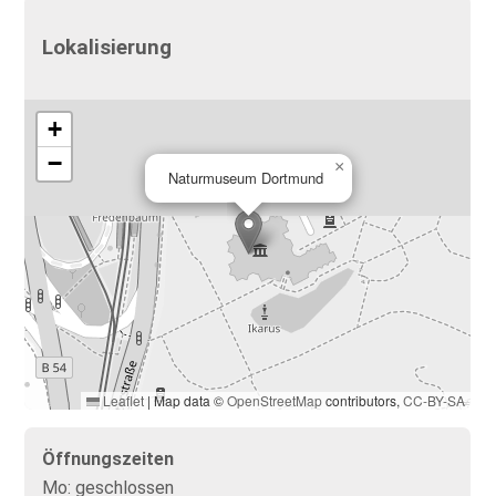
Lokalisierung
+
−
×
Naturmuseum Dortmund
Leaflet
|
Map data ©
OpenStreetMap
contributors,
CC-BY-SA
Öffnungszeiten
Mo:
geschlossen