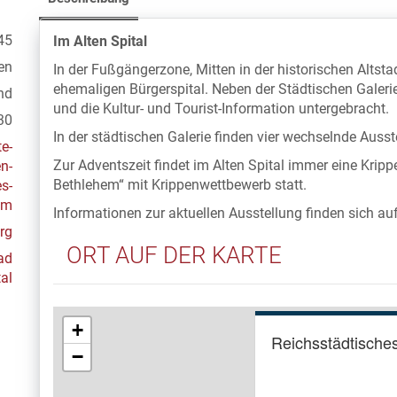
45
Im Alten Spital
en
In der Fußgängerzone, Mitten in der historischen Altst
ehemaligen Bürgerspital. Neben der Städtischen Galeri
nd
und die Kultur- und Tourist-Information untergebracht.
30
In der städtischen Galerie finden vier wechselnde Ausst
e-
Zur Adventszeit findet im Alten Spital immer eine Kripp
n-
Bethlehem“ mit Krippenwettbewerb statt.
s-
um
Informationen zur aktuellen Ausstellung finden sich au
rg
ORT AUF DER KARTE
ad
tal
+
Reichsstädtisch
−