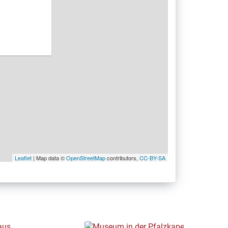
Leaflet
| Map data ©
OpenStreetMap
contributors,
CC-BY-SA