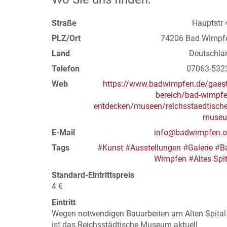
Straße
Hauptstr 
PLZ/Ort
74206 Bad Wimpf
Land
Deutschla
Telefon
07063-532
Web
https://www.badwimpfen.de/gaest
bereich/bad-wimpfe
entdecken/museen/reichsstaedtische
muse
E-Mail
info@badwimpfen.o
Tags
#
Kunst
#
Ausstellungen
#
Galerie
#
B
Wimpfen
#
Altes Spi
Standard-Eintrittspreis
4 €
Eintritt
Wegen notwendigen Bauarbeiten am Alten Spital
ist das Reichsstädtische Museum aktuell