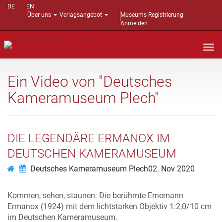
DE
EN
Über uns
Verlagsangebot
Museums-Registrierung
Anmelden
Nav
auf
Ein Video von "Deutsches
Kameramuseum Plech"
DIE LEGENDÄRE ERMANOX IM
DEUTSCHEN KAMERAMUSEUM
Deutsches Kameramuseum Plech
02. Nov 2020
Kommen, sehen, staunen: Die berühmte Ernemann
Ermanox (1924) mit dem lichtstarken Objektiv 1:2,0/10 cm
im Deutschen Kameramuseum.